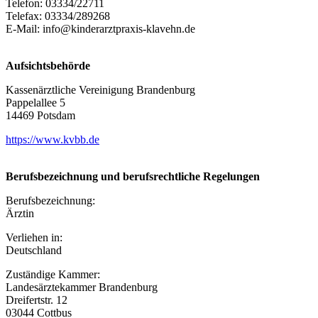
Tele­fon: 03334/22711
Tele­fax: 03334/289268
E‑Mail: info@​kinderarztpraxis-​klavehn.​de
Auf­sichts­be­hör­de
Kas­sen­ärzt­li­che Ver­ei­ni­gung Bran­den­burg
Pap­pel­al­lee 5
14469 Pots­dam
https://​www​.kvbb​.de
Berufs­be­zeich­nung und berufs­recht­li­che Regelungen
Berufs­be­zeich­nung:
Ärz­tin
Ver­lie­hen in:
Deutsch­land
Zustän­di­ge Kam­mer:
Lan­des­ärz­te­kam­mer Bran­den­burg
Drei­fert­str. 12
03044 Cott­bus