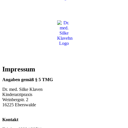
Impressum
Anga­ben gemäß § 5 TMG
Dr. med. Sil­ke Kla­ven
Kin­der­arzt­pra­xis
Wein­berg­str. 2
16225 Ebers­wal­de
Kon­takt